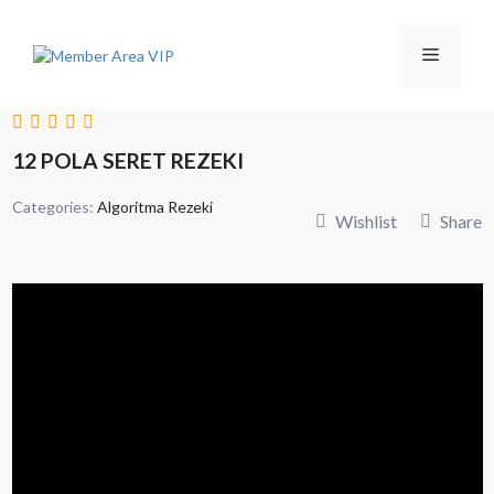
L
a
n
M
g
s
u
e
n
g
12 POLA SERET REZEKI
k
n
e
Categories:
Algoritma Rezeki
i
Wishlist
Share
s
u
i